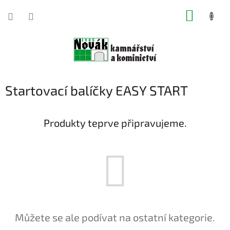
Přejít
NÁKUP
na
obsah
KOŠÍK
Startovací balíčky EASY START
Produkty teprve připravujeme.
Můžete se ale podívat na ostatní kategorie.