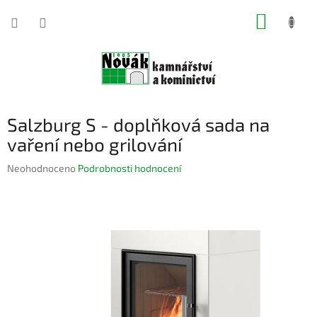
Přejít
NÁKUP
na
obsah
KOŠÍK
Salzburg S - doplňková sada na
vaření nebo grilování
Průměrné
Neohodnoceno
Podrobnosti hodnocení
hodnocení
produktu
je
0,0
z
5
hvězdiček.