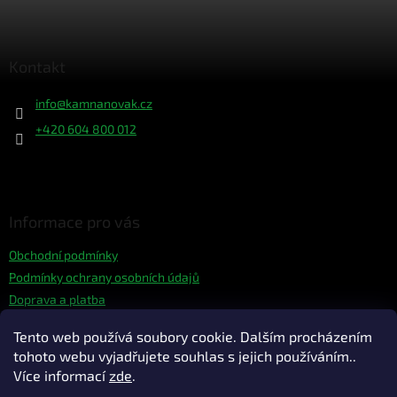
Z
á
p
a
Kontakt
t
í
info
@
kamnanovak.cz
+420 604 800 012
Informace pro vás
Obchodní podmínky
Podmínky ochrany osobních údajů
Doprava a platba
Hodnocení obchodu
Tento web používá soubory cookie. Dalším procházením
Kontakt
tohoto webu vyjadřujete souhlas s jejich používáním..
Více informací
zde
.