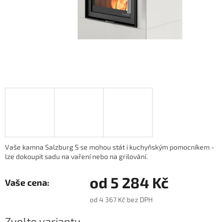
Vaše kamna Salzburg S se mohou stát i kuchyňským pomocníkem -
lze dokoupit sadu na vaření nebo na grilování.
od
5 284 Kč
od
4 367 Kč
bez DPH
Měrná
Zvolte variantu