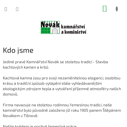
Přejít
NÁKUP
na
obsah
KOŠÍK
Kdo jsme
Jediné pravé Kamnářství Novák se stoletou tradicí - Stavba
kachlových kamen a krbů.
Kachlová kamna jsou pro svoji nezaměnitelnou eleganci, osobitou
krásu a tradiční způsob vytápění stále vyhledávanějším
ekologickým zdrojem tepla a vytváření příjemné atmosféry našich
domovů.
Firma navazuje na stoletou rodinnou řemeslnou tradici, naše
kamnářství bylo původně založeno již roku 1905 panem Štěpánem
Novákem v Tišnově.
Naším krédem je poctivá řemeslná práce.