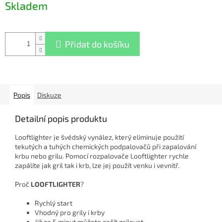
Skladem
cena:
Přidat do košíku
Popis
Diskuze
Detailní popis produktu
Looftlighter je švédský vynález, který eliminuje použití
tekutých a tuhých chemických podpalovačů při zapalování
krbu nebo grilu. Pomocí rozpalovače Looftlighter rychle
zapálíte jak gril tak i krb, lze jej použít venku i vevnitř.
Proč
LOOFTLIGHTER
?
Rychlý start
Vhodný pro grily i krby
Již za 5 minut můžete začít grilovat