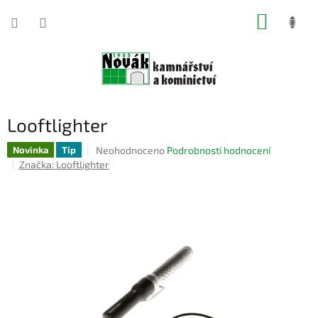
Přejít
NÁKUP
na
obsah
KOŠÍK
Looftlighter
Průměrné
Neohodnoceno
Podrobnosti hodnocení
Novinka
Tip
hodnocení
Značka:
Looftlighter
produktu
je
0,0
z
5
hvězdiček.