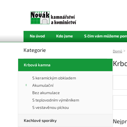
Přejít
na
obsah
Na úvod
Kdo jsme
S čím vám můžeme pom
P
Kategorie
Přeskočit
o
Domů
kategorie
s
Krb
t
Krbová kamna
r
a
S keramickým obkladem
n
Akumulační
n
Bez akumulace
í
S teplovodním výměníkem
p
a
S vestavěnou píckou
n
e
Nejpr
Kachlové sporáky
l