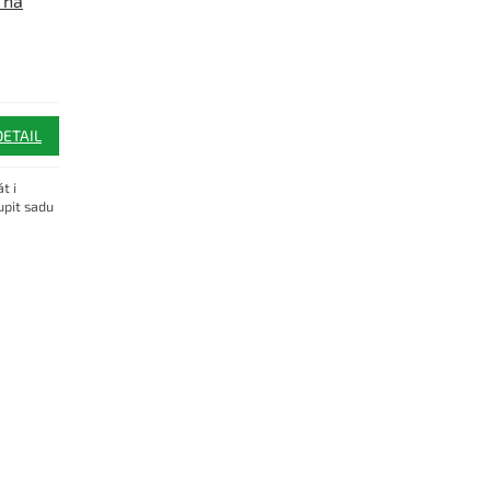
 na
DETAIL
t i
pit sadu