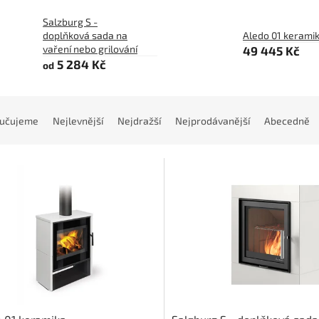
Salzburg S -
doplňková sada na
Aledo 01 kerami
vaření nebo grilování
49 445 Kč
5 284 Kč
od
učujeme
Nejlevnější
Nejdražší
Nejprodávanější
Abecedně