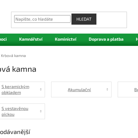
HLEDAT
oci
Kamnářství
Kominictví
Doprava a platba
Krbová kamna
ová kamna
S keramickým
Akumulační
B
obkladem
S vestavěnou
píckou
odávanější