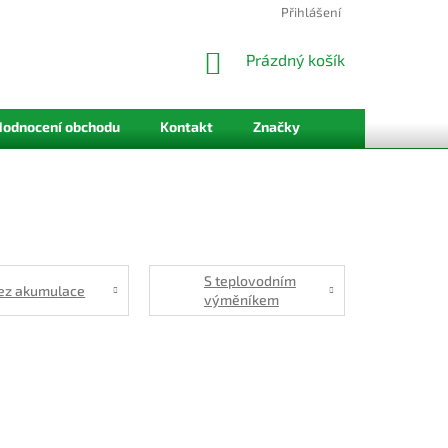
Přihlášení
NÁKUPNÍ
Prázdný košík
KOŠÍK
Hodnocení obchodu
Kontakt
Značky
S teplovodním
ez akumulace
výměníkem