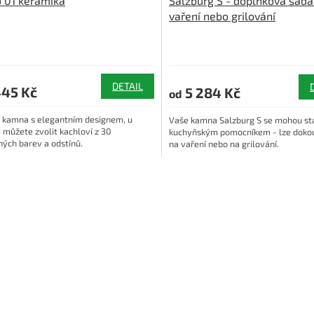
 01 keramika
Salzburg S - doplňková sada
vaření nebo grilování
DETAIL
445 Kč
5 284 Kč
od
 kamna s elegantním designem, u
Vaše kamna Salzburg S se mohou stá
i můžete zvolit kachloví z 30
kuchyňským pomocníkem - lze dokou
ných barev a odstínů.
na vaření nebo na grilování.
O
v
l
á
d
a
c
í
p
r
v