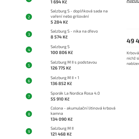
Aledo
k
1 694 Kč
t
Salzburg S - doplňková sada na
ů
vaření nebo grilování
5 284 Kč
Salzburg S - nika na dřevo
8 574 Kč
49 
Salzburg S
100 806 Kč
Krbová
nichž s
Salzburg M II s podstavou
nabíze
126 775 Kč
Salzburg M II + 1
136 852 Kč
Sporák La Nordica Rosa 4.0
55 910 Kč
Colona - akumulační litinová krbová
kamna
134 090 Kč
Salzburg M II
121 468 Kč