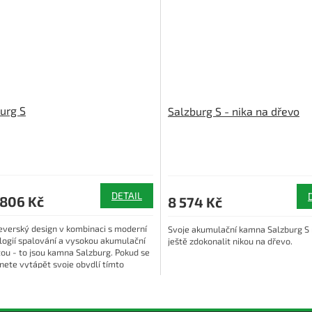
urg S
Salzburg S - nika na dřevo
DETAIL
 806 Kč
8 574 Kč
severský design v kombinaci s moderní
Svoje akumulační kamna Salzburg S
logií spalování a vysokou akumulační
ještě zdokonalit nikou na dřevo.
tou - to jsou kamna Salzburg. Pokud se
nete vytápět svoje obydlí tímto
..
O
v