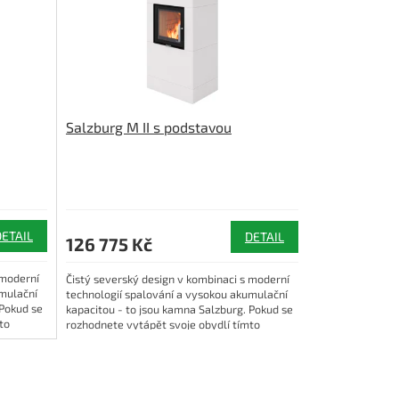
Salzburg M II s podstavou
DETAIL
DETAIL
126 775 Kč
 moderní
Čistý severský design v kombinaci s moderní
umulační
technologií spalování a vysokou akumulační
 Pokud se
kapacitou - to jsou kamna Salzburg. Pokud se
to
rozhodnete vytápět svoje obydlí tímto
typem...