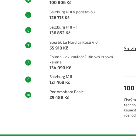
100 806 Kč
Salzburg M II s podstavou
126 775 Kč
Salzburg M II + 1
136 852 Kč
Sporák La Nordica Rosa 4.0
Salzb
55 910 Kč
Colona - akumulační litinová krbová
kamna
134 090 Kč
Salzburg M II
121 468 Kč
100
Pec Amphora Basic
29 488 Kč
Čistý 
techno
kapaci
rozhod
typem.