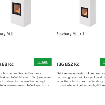
urg M II
Salzburg M II + 1
DETAIL
468 Kč
136 852 Kč
rg M - nejprodávanější varianta
Čistý severský design v kombinaci s
ch akumulačních kamen. Čistý severský
technologií spalování a vysokou ak
 v kombinaci s moderní technologií
kapacitou - to jsou kamna Salzburg.
ání a vysokou akumulační kapacitou -
rozhodnete vytápět svoje obydlí tím
..
typem...