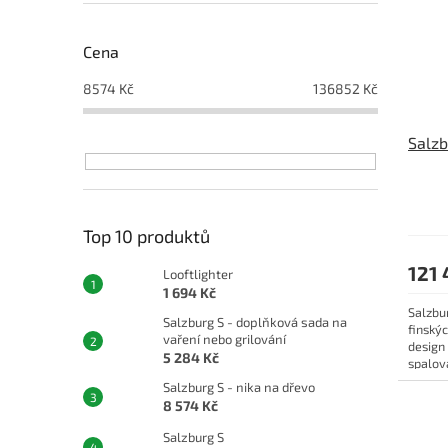
s
o
p
d
Cena
r
u
o
k
8574
Kč
136852
Kč
d
t
u
ů
Salzb
k
t
ů
Top 10 produktů
121 
Looftlighter
1 694 Kč
Salzbu
Salzburg S - doplňková sada na
finský
vaření nebo grilování
design
5 284 Kč
spalov
to jsou.
Salzburg S - nika na dřevo
8 574 Kč
Salzburg S