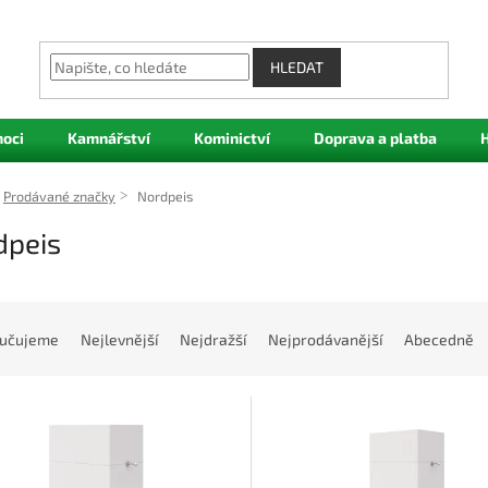
HLEDAT
oci
Kamnářství
Kominictví
Doprava a platba
Prodávané značky
Nordpeis
dpeis
učujeme
Nejlevnější
Nejdražší
Nejprodávanější
Abecedně